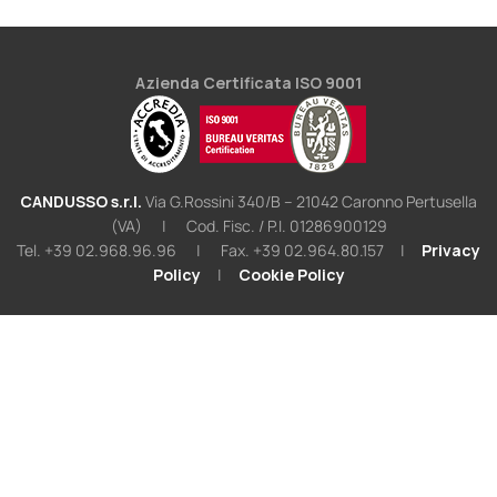
Azienda Certificata ISO 9001
CANDUSSO s.r.l.
Via G.Rossini 340/B – 21042 Caronno Pertusella
(VA)
|
Cod. Fisc. / P.I. 01286900129
Tel. +39 02.968.96.96
|
Fax. +39 02.964.80.157
|
Privacy
Policy
|
Cookie Policy