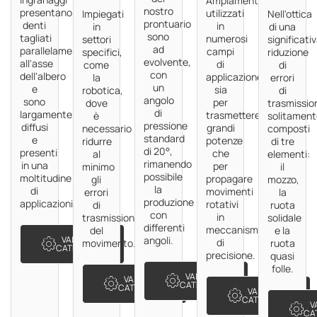
Ampiamente
nostro
presentano
utilizzati
Impiegati
Nell'ottica
prontuario
denti
in
in
di una
sono
tagliati
numerosi
settori
significati
ad
parallelamente
campi
specifici,
riduzione
evolvente,
all'asse
di
come
di
con
dell'albero
applicazione,
la
errori
un
e
sia
robotica,
di
angolo
sono
per
dove
trasmissio
di
largamente
trasmettere
è
solitamen
pressione
diffusi
grandi
necessario
composti
standard
e
potenze
ridurre
di tre
di 20°,
presenti
che
al
elementi:
rimanendo
in una
per
minimo
il
possibile
moltitudine
propagare
gli
mozzo,
la
di
movimenti
errori
la
produzione
applicazioni.
rotativi
di
ruota
con
in
trasmissione
solidale
differenti
meccanismi
del
e la
VAI ALLA
angoli.
di
movimento.
ruota
CATEGORIA
precisione.
quasi
folle.
VAI ALLA
VAI ALLA
CATEGORIA
CATEGORIA
VAI ALLA
CATEGORIA
V
CA