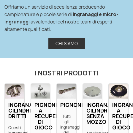
Offriamo un servizio di eccellenza producendo
campionature e piccole serie di
ingranaggi e micro-
ingranagg
i avvalendoci del nostro team di esperti
altamente qualificati.
CHI SIAMO
I NOSTRI PRODOTTI
INGRANAGGI
PIGNONI
PIGNONI
INGRANAGGI
INGRAN
CILINDRICI
A
CILINDRICI
A
DRITTI
RECUPERO
SENZA
RECUP
Tutti
DI
MOZZO
DI
gli
GIOCO
GIOCO
ingranaggi
Questi
del
ingranaggi