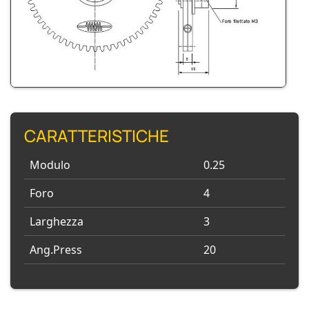
CARATTERISTICHE
Modulo
0.25
Foro
4
Larghezza
3
Ang.Press
20