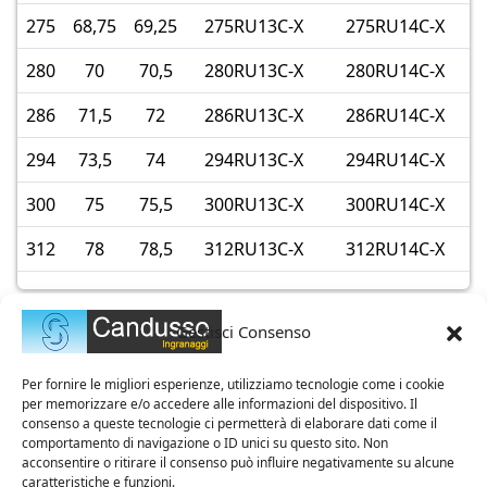
275
68,75
69,25
275RU13C-X
275RU14C-X
280
70
70,5
280RU13C-X
280RU14C-X
286
71,5
72
286RU13C-X
286RU14C-X
294
73,5
74
294RU13C-X
294RU14C-X
300
75
75,5
300RU13C-X
300RU14C-X
312
78
78,5
312RU13C-X
312RU14C-X
Gestisci Consenso
Per fornire le migliori esperienze, utilizziamo tecnologie come i cookie
per memorizzare e/o accedere alle informazioni del dispositivo. Il
consenso a queste tecnologie ci permetterà di elaborare dati come il
comportamento di navigazione o ID unici su questo sito. Non
acconsentire o ritirare il consenso può influire negativamente su alcune
caratteristiche e funzioni.