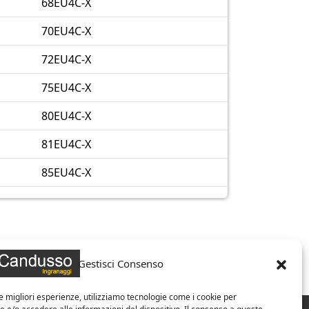
68EU4C-X
70EU4C-X
72EU4C-X
75EU4C-X
80EU4C-X
81EU4C-X
85EU4C-X
Gestisci Consenso
le migliori esperienze, utilizziamo tecnologie come i cookie per