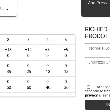
Ang.Press
RICHIEDI
PRODOT
8
7
6
5
+18
+12
+8
+5
0
0
0
0
0
0
0
0
-35
-25
-18
-13
0
0
0
0
Acconsen
-60
-60
-40
-30
secondo le fina
privacy
ai sens