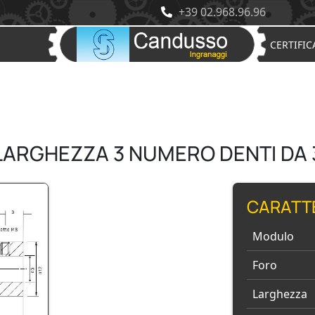
+39 02.968.96.96
CERTIFIC
LARGHEZZA 3 NUMERO DENTI DA 
CARATT
Modulo
Foro
Larghezza