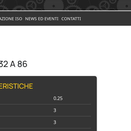
AZIONE ISO
NEWS ED EVENTI
CONTATTI
32 A 86
ERISTICHE
0.25
3
3