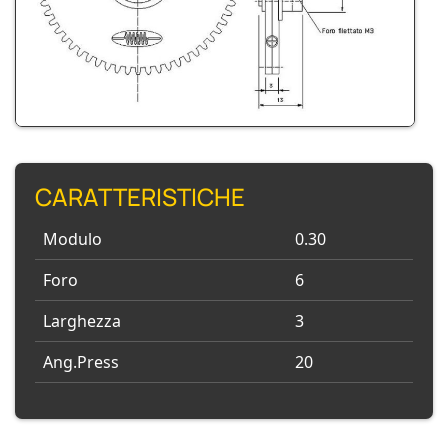
CARATTERISTICHE
Modulo
0.30
Foro
6
Larghezza
3
Ang.Press
20