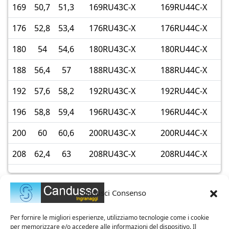
169
50,7
51,3
169RU43C-X
169RU44C-X
176
52,8
53,4
176RU43C-X
176RU44C-X
180
54
54,6
180RU43C-X
180RU44C-X
188
56,4
57
188RU43C-X
188RU44C-X
192
57,6
58,2
192RU43C-X
192RU44C-X
196
58,8
59,4
196RU43C-X
196RU44C-X
200
60
60,6
200RU43C-X
200RU44C-X
208
62,4
63
208RU43C-X
208RU44C-X
Gestisci Consenso
Per fornire le migliori esperienze, utilizziamo tecnologie come i cookie
per memorizzare e/o accedere alle informazioni del dispositivo. Il