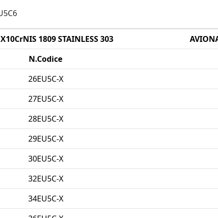
EU5C6
X10CrNIS 1809 STAINLESS 303
AVIONA
N.Codice
26EU5C-X
27EU5C-X
28EU5C-X
29EU5C-X
30EU5C-X
32EU5C-X
34EU5C-X