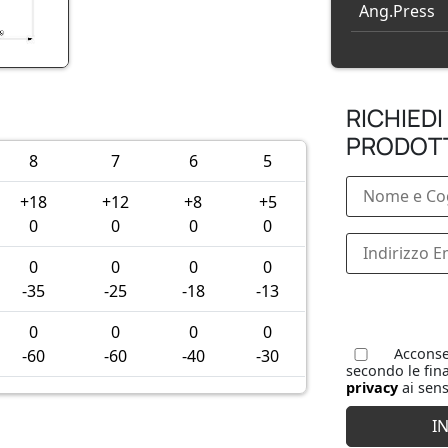
Ang.Press
RICHIEDI
PRODOT
8
7
6
5
+18
+12
+8
+5
0
0
0
0
0
0
0
0
-35
-25
-18
-13
0
0
0
0
Acconsen
-60
-60
-40
-30
secondo le fina
privacy
ai sens