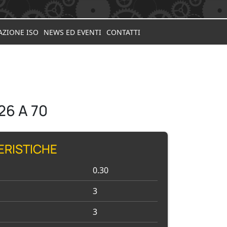
AZIONE ISO
NEWS ED EVENTI
CONTATTI
26 A 70
ERISTICHE
0.30
3
3