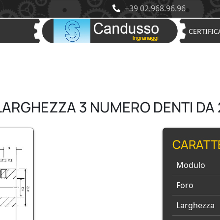
+39 02.968.96.96
CERTIFIC
LARGHEZZA 3 NUMERO DENTI DA 
CARATT
Modulo
Foro
Larghezza