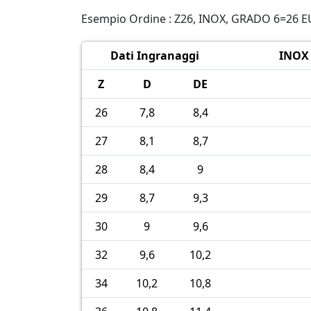
Esempio Ordine : Z26, INOX, GRADO 6=26 
Dati Ingranaggi
INOX 
Z
D
DE
26
7,8
8,4
27
8,1
8,7
28
8,4
9
29
8,7
9,3
30
9
9,6
32
9,6
10,2
34
10,2
10,8