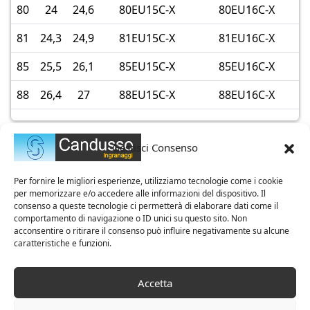
80
24
24,6
80EU15C-X
80EU16C-X
81
24,3
24,9
81EU15C-X
81EU16C-X
85
25,5
26,1
85EU15C-X
85EU16C-X
88
26,4
27
88EU15C-X
88EU16C-X
Gestisci Consenso
Per fornire le migliori esperienze, utilizziamo tecnologie come i cookie
per memorizzare e/o accedere alle informazioni del dispositivo. Il
consenso a queste tecnologie ci permetterà di elaborare dati come il
comportamento di navigazione o ID unici su questo sito. Non
acconsentire o ritirare il consenso può influire negativamente su alcune
caratteristiche e funzioni.
Azienda Certificata ISO 9001
Accetta