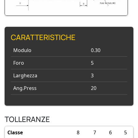
CARATTERISTICHE
Modulo
0.30
Foro
5
Larghezza
3
Ang.Press
20
TOLLERANZE
Classe
8
7
6
5