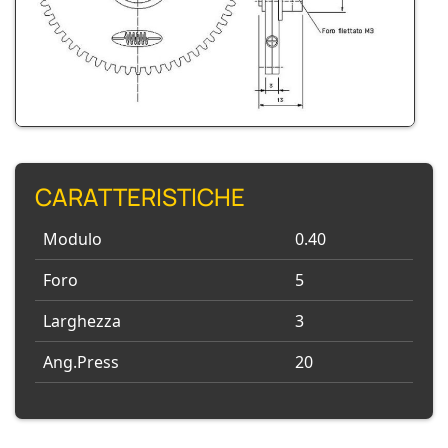
CARATTERISTICHE
Modulo
0.40
Foro
5
Larghezza
3
Ang.Press
20