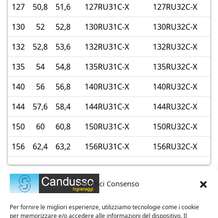
127
50,8
51,6
127RU31C-X
127RU32C-X
130
52
52,8
130RU31C-X
130RU32C-X
132
52,8
53,6
132RU31C-X
132RU32C-X
135
54
54,8
135RU31C-X
135RU32C-X
140
56
56,8
140RU31C-X
140RU32C-X
144
57,6
58,4
144RU31C-X
144RU32C-X
150
60
60,8
150RU31C-X
150RU32C-X
156
62,4
63,2
156RU31C-X
156RU32C-X
Gestisci Consenso
Per fornire le migliori esperienze, utilizziamo tecnologie come i cookie
per memorizzare e/o accedere alle informazioni del dispositivo. Il