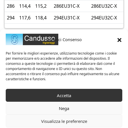
286
114,4
115,2
286EU31C-X
286EU32C-X
294
117,6
118,4
294EU31C-X
294EU32C-X
Gestisci Consenso
Per fornire le migliori esperienze, utilizziamo tecnologie come i cookie
per memorizzare e/o accedere alle informazioni del dispositivo. Il
consenso a queste tecnologie ci permetterà di elaborare dati come il
comportamento di navigazione o ID unici su questo sito. Non
acconsentire o ritirare il consenso può influire negativamente su alcune
caratteristiche e funzioni.
Azienda Certificata ISO 9001
Accetta
Nega
CANDUSSO s.r.l.
Via G.Rossini 340/B – 21042 Caronno
Pertusella (VA)
|
Cod. Fisc. / P.I. 01286900129
Visualizza le preferenze
Tel. +39 02.968.96.96
|
Fax. +39 02.964.80.157
|
Privacy