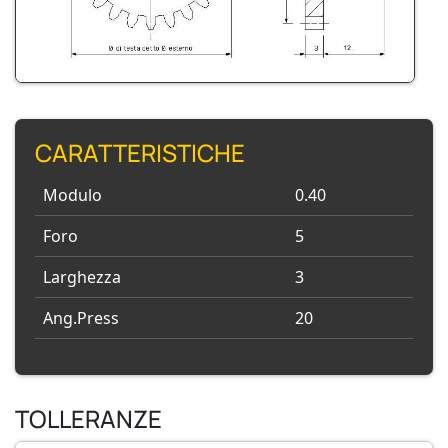
CARATTERISTICHE
Modulo
0.40
Foro
5
Larghezza
3
Ang.Press
20
TOLLERANZE