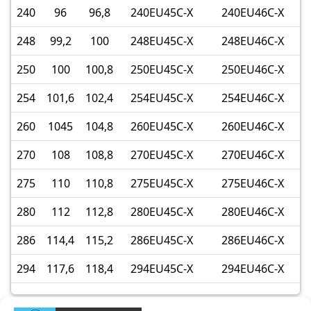
240
96
96,8
240EU45C-X
240EU46C-X
248
99,2
100
248EU45C-X
248EU46C-X
250
100
100,8
250EU45C-X
250EU46C-X
254
101,6
102,4
254EU45C-X
254EU46C-X
260
1045
104,8
260EU45C-X
260EU46C-X
270
108
108,8
270EU45C-X
270EU46C-X
275
110
110,8
275EU45C-X
275EU46C-X
280
112
112,8
280EU45C-X
280EU46C-X
286
114,4
115,2
286EU45C-X
286EU46C-X
294
117,6
118,4
294EU45C-X
294EU46C-X