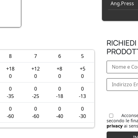
Ang.Press
RICHIEDI
PRODOT
8
7
6
5
+18
+12
+8
+5
0
0
0
0
0
0
0
0
-35
-25
-18
-13
0
0
0
0
Acconsen
-60
-60
-40
-30
secondo le fina
privacy
ai sens