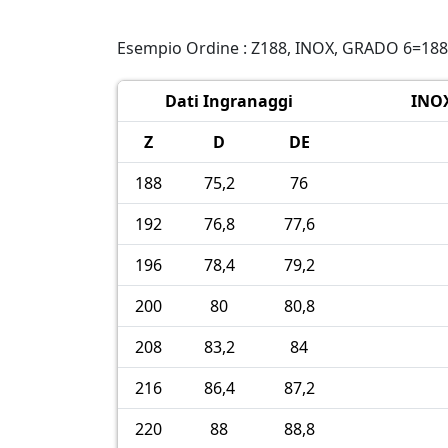
Esempio Ordine : Z188, INOX, GRADO 6=18
Dati Ingranaggi
INOX
Z
D
DE
188
75,2
76
192
76,8
77,6
196
78,4
79,2
200
80
80,8
208
83,2
84
216
86,4
87,2
220
88
88,8