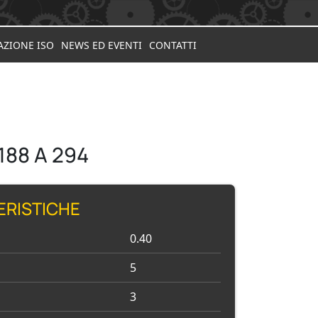
AZIONE ISO
NEWS ED EVENTI
CONTATTI
188 A 294
ERISTICHE
0.40
5
3