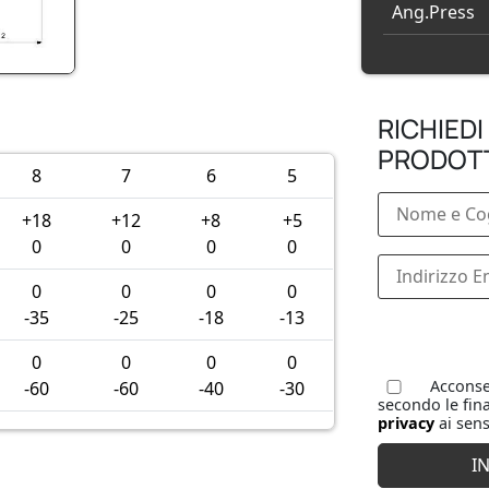
Ang.Press
RICHIEDI
PRODOT
8
7
6
5
+18
+12
+8
+5
0
0
0
0
0
0
0
0
-35
-25
-18
-13
0
0
0
0
Acconsen
-60
-60
-40
-30
secondo le fina
privacy
ai sens