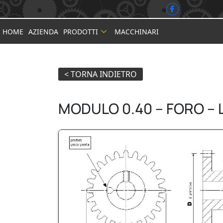
HOME
AZIENDA
PRODOTTI
MACCHINARI
MODULO 0.40 – FORO – 