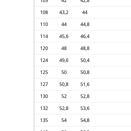
105
42
42,8
108
43,2
44
110
44
44,8
114
45,6
46,4
120
48
48,8
124
49,6
50,4
125
50
50,8
127
50,8
51,6
130
52
52,8
132
52,8
53,6
135
54
54,8