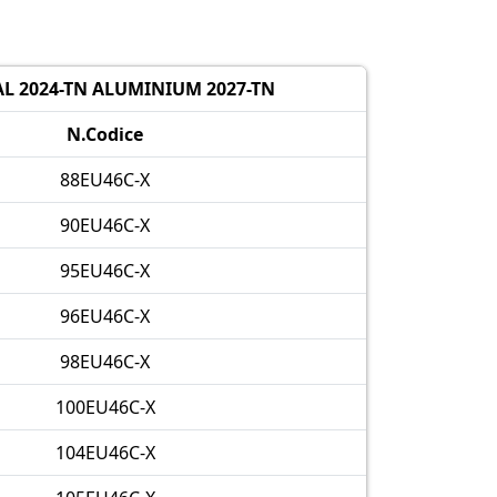
L 2024-TN ALUMINIUM 2027-TN
N.Codice
88EU46C-X
90EU46C-X
95EU46C-X
96EU46C-X
98EU46C-X
100EU46C-X
104EU46C-X