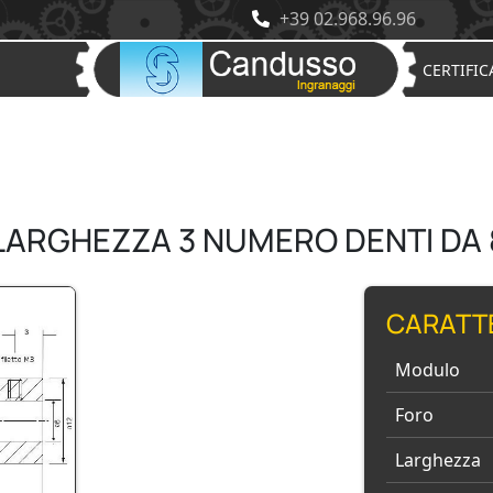
+39 02.968.96.96
CERTIFIC
LARGHEZZA 3 NUMERO DENTI DA 8
CARATT
Modulo
Foro
Larghezza