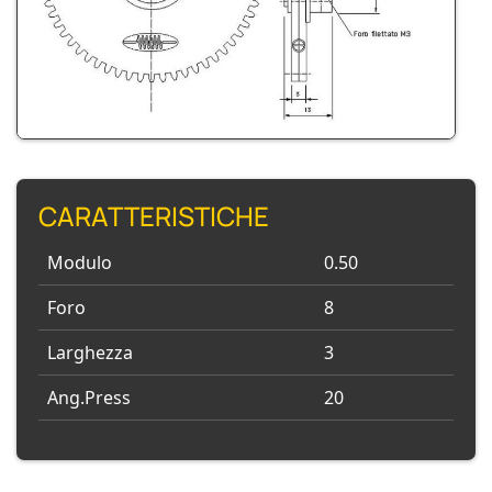
CARATTERISTICHE
Modulo
0.50
Foro
8
Larghezza
3
Ang.Press
20