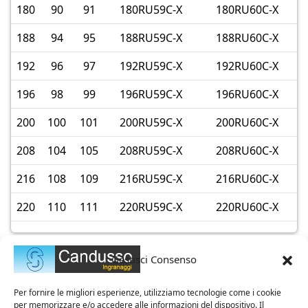
180
90
91
180RU59C-X
180RU60C-X
188
94
95
188RU59C-X
188RU60C-X
192
96
97
192RU59C-X
192RU60C-X
196
98
99
196RU59C-X
196RU60C-X
200
100
101
200RU59C-X
200RU60C-X
208
104
105
208RU59C-X
208RU60C-X
216
108
109
216RU59C-X
216RU60C-X
220
110
111
220RU59C-X
220RU60C-X
Gestisci Consenso
Per fornire le migliori esperienze, utilizziamo tecnologie come i cookie
per memorizzare e/o accedere alle informazioni del dispositivo. Il