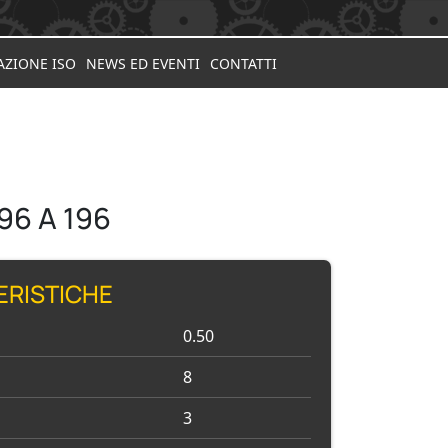
AZIONE ISO
NEWS ED EVENTI
CONTATTI
96 A 196
ERISTICHE
0.50
8
3