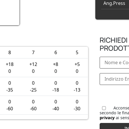
Ang.Press
RICHIEDI
PRODOT
8
7
6
5
+18
+12
+8
+5
0
0
0
0
0
0
0
0
-35
-25
-18
-13
0
0
0
0
Acconsen
-60
-60
-40
-30
secondo le fina
privacy
ai sens