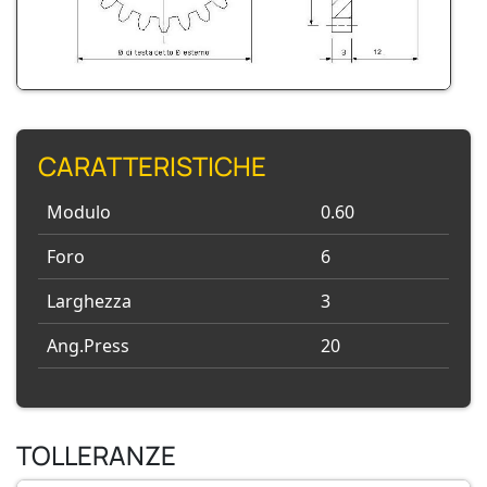
CARATTERISTICHE
Modulo
0.60
Foro
6
Larghezza
3
Ang.Press
20
TOLLERANZE