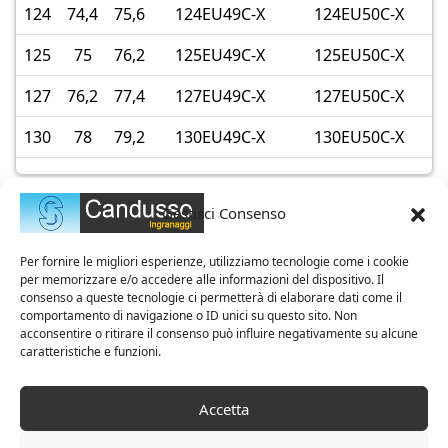
124
74,4
75,6
124EU49C-X
124EU50C-X
125
75
76,2
125EU49C-X
125EU50C-X
127
76,2
77,4
127EU49C-X
127EU50C-X
130
78
79,2
130EU49C-X
130EU50C-X
Gestisci Consenso
Per fornire le migliori esperienze, utilizziamo tecnologie come i cookie
per memorizzare e/o accedere alle informazioni del dispositivo. Il
consenso a queste tecnologie ci permetterà di elaborare dati come il
comportamento di navigazione o ID unici su questo sito. Non
acconsentire o ritirare il consenso può influire negativamente su alcune
caratteristiche e funzioni.
Azienda Certificata ISO 9001
Accetta