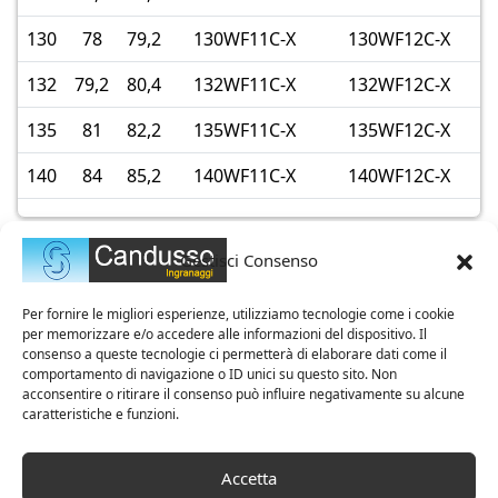
130
78
79,2
130WF11C-X
130WF12C-X
132
79,2
80,4
132WF11C-X
132WF12C-X
135
81
82,2
135WF11C-X
135WF12C-X
140
84
85,2
140WF11C-X
140WF12C-X
Gestisci Consenso
Per fornire le migliori esperienze, utilizziamo tecnologie come i cookie
per memorizzare e/o accedere alle informazioni del dispositivo. Il
consenso a queste tecnologie ci permetterà di elaborare dati come il
comportamento di navigazione o ID unici su questo sito. Non
acconsentire o ritirare il consenso può influire negativamente su alcune
caratteristiche e funzioni.
Azienda Certificata ISO 9001
Accetta