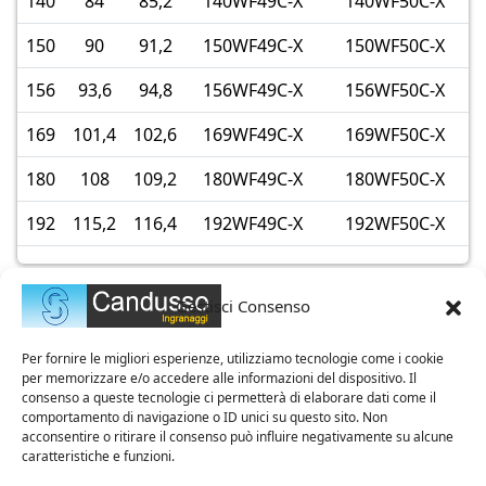
140
84
85,2
140WF49C-X
140WF50C-X
150
90
91,2
150WF49C-X
150WF50C-X
156
93,6
94,8
156WF49C-X
156WF50C-X
169
101,4
102,6
169WF49C-X
169WF50C-X
180
108
109,2
180WF49C-X
180WF50C-X
192
115,2
116,4
192WF49C-X
192WF50C-X
Gestisci Consenso
Per fornire le migliori esperienze, utilizziamo tecnologie come i cookie
per memorizzare e/o accedere alle informazioni del dispositivo. Il
consenso a queste tecnologie ci permetterà di elaborare dati come il
comportamento di navigazione o ID unici su questo sito. Non
acconsentire o ritirare il consenso può influire negativamente su alcune
caratteristiche e funzioni.
Azienda Certificata ISO 9001