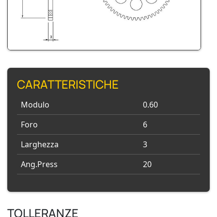
CARATTERISTICHE
Modulo
0.60
Foro
6
Larghezza
3
Ang.Press
20
TOLLERANZE