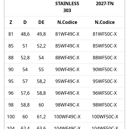
STAINLESS
2027-TN
303
Z
D
DE
N.Codice
N.Codice
81
48,6
49,8
81WF49C-X
81WF50C-X
85
51
52,2
85WF49C-X
85WF50C-X
88
52,8
54
88WF49C-X
88WF50C-X
90
54
55
90WF49C-X
90WF50C-X
95
57
58,2
95WF49C-X
95WF50C-X
96
57,6
58,8
96WF49C-X
96WF50C-X
98
58,8
60
98WF49C-X
98WF50C-X
100
60
61,2
100WF49C-X
100WF50C-X
104
62,4
63,6
104WF49C-X
104WF50C-X