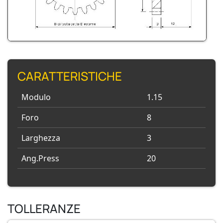
CARATTERISTICHE
Modulo
1.15
Foro
8
Larghezza
3
Ang.Press
20
TOLLERANZE