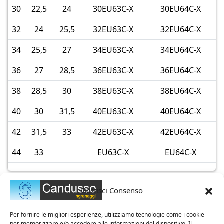
30
22,5
24
30EU63C-X
30EU64C-X
32
24
25,5
32EU63C-X
32EU64C-X
34
25,5
27
34EU63C-X
34EU64C-X
36
27
28,5
36EU63C-X
36EU64C-X
38
28,5
30
38EU63C-X
38EU64C-X
40
30
31,5
40EU63C-X
40EU64C-X
42
31,5
33
42EU63C-X
42EU64C-X
44
33
EU63C-X
EU64C-X
Gestisci Consenso
Per fornire le migliori esperienze, utilizziamo tecnologie come i cookie
per memorizzare e/o accedere alle informazioni del dispositivo. Il