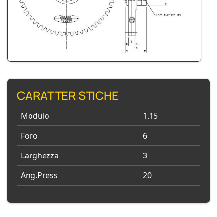
CARATTERISTICHE
Modulo
1.15
Foro
6
Larghezza
3
Ang.Press
20