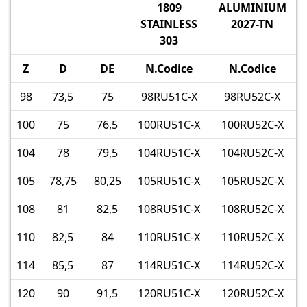
1809
ALUMINIUM
STAINLESS
2027-TN
303
Z
D
DE
N.Codice
N.Codice
98
73,5
75
98RU51C-X
98RU52C-X
100
75
76,5
100RU51C-X
100RU52C-X
104
78
79,5
104RU51C-X
104RU52C-X
105
78,75
80,25
105RU51C-X
105RU52C-X
108
81
82,5
108RU51C-X
108RU52C-X
110
82,5
84
110RU51C-X
110RU52C-X
114
85,5
87
114RU51C-X
114RU52C-X
120
90
91,5
120RU51C-X
120RU52C-X