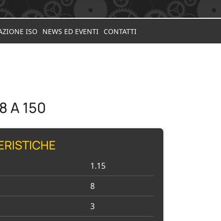
AZIONE ISO
NEWS ED EVENTI
CONTATTI
8 A 150
ERISTICHE
1.15
8
3