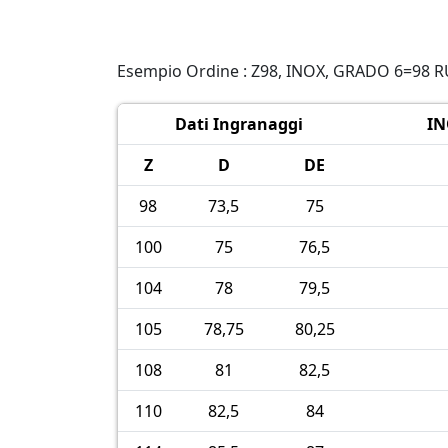
Esempio Ordine : Z98, INOX, GRADO 6=98 
Dati Ingranaggi
IN
Z
D
DE
98
73,5
75
100
75
76,5
104
78
79,5
105
78,75
80,25
108
81
82,5
110
82,5
84