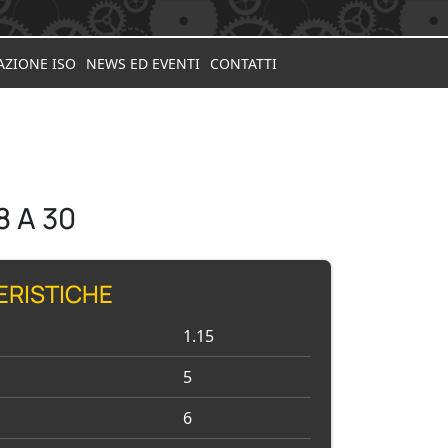
AZIONE ISO
NEWS ED EVENTI
CONTATTI
 A 30
ERISTICHE
1.15
5
6