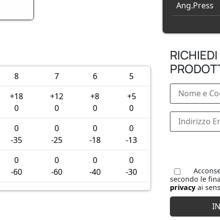
Ang.Press
RICHIEDI
PRODOT
8
7
6
5
+18
+12
+8
+5
0
0
0
0
0
0
0
0
-35
-25
-18
-13
0
0
0
0
Acconsen
-60
-60
-40
-30
secondo le fina
privacy
ai sens