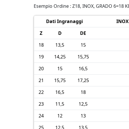
Esempio Ordine : Z18, INOX, GRADO 6=18 
Dati Ingranaggi
INOX 
Z
D
DE
18
13,5
15
19
14,25
15,75
20
15
16,5
21
15,75
17,25
22
16,5
18
23
11,5
12,5
24
12
13
25
12,5
13,5