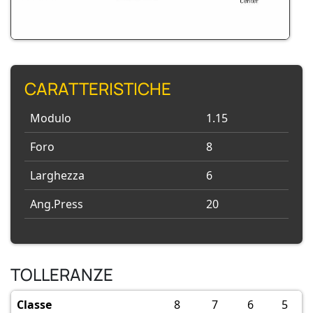
CARATTERISTICHE
Modulo
1.15
Foro
8
Larghezza
6
Ang.Press
20
TOLLERANZE
Classe
8
7
6
5