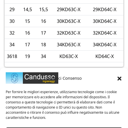
29
14,5
15,5
29KD63C-X
29KD64C-X
30
15
16
30KD63C-X
30KD64C-X
32
16
17
32KD63C-X
32KD64C-X
34
17
18
34KD63C-X
34KD64C-X
3618
19
34
KD63C-X
KD64C-X
Gestisci Consenso
Per fornire le migliori esperienze, utilizziamo tecnologie come i cookie
per memorizzare e/o accedere alle informazioni del dispositivo. Il
consenso a queste tecnologie ci permetterà di elaborare dati come il
comportamento di navigazione o ID unici su questo sito. Non
acconsentire o ritirare il consenso può influire negativamente su alcune
caratteristiche e funzioni.
Azienda Certificata ISO 9001